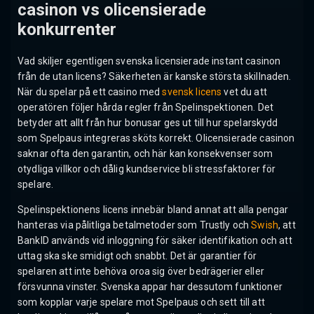
casinon vs olicensierade
konkurrenter
Vad skiljer egentligen svenska licensierade instant casinon
från de utan licens? Säkerheten är kanske största skillnaden.
När du spelar på ett casino med
svensk licens
vet du att
operatören följer hårda regler från Spelinspektionen. Det
betyder att allt från hur bonusar ges ut till hur spelarskydd
som Spelpaus integreras sköts korrekt. Olicensierade casinon
saknar ofta den garantin, och här kan konsekvenser som
otydliga villkor och dålig kundservice bli stressfaktorer för
spelare.
Spelinspektionens licens innebär bland annat att alla pengar
hanteras via pålitliga betalmetoder som Trustly och
Swish
, att
BankID används vid inloggning för säker identifikation och att
uttag ska ske smidigt och snabbt. Det är garantier för
spelaren att inte behöva oroa sig över bedrägerier eller
försvunna vinster. Svenska appar har dessutom funktioner
som kopplar varje spelare mot Spelpaus och sett till att