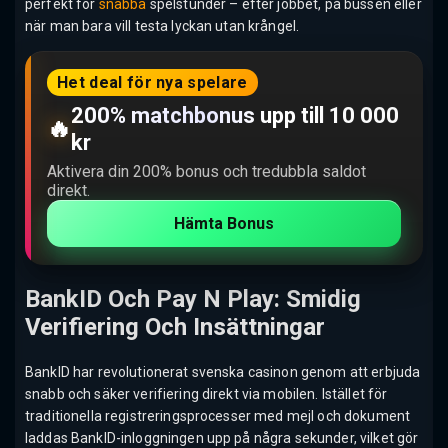
perfekt för
snabba
spelstunder – efter jobbet, på bussen eller
när man bara vill testa lyckan utan krångel.
Het deal för nya spelare
200% matchbonus upp till 10 000
🔥
kr
Aktivera din 200% bonus och tredubbla saldot
direkt.
Hämta Bonus
BankID Och Pay N Play: Smidig
Verifiering Och Insättningar
BankID har revolutionerat svenska casinon genom att erbjuda
snabb och säker verifiering direkt via mobilen. Istället för
traditionella registreringsprocesser med mejl och dokument
laddas BankID-inloggningen upp på några sekunder, vilket gör