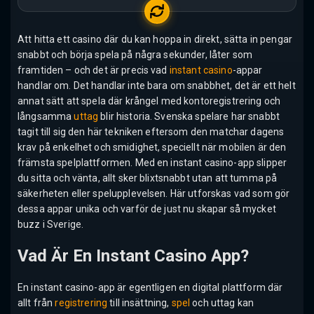
Att hitta ett casino där du kan hoppa in direkt, sätta in pengar
snabbt och börja spela på några sekunder, låter som
framtiden – och det är precis vad
instant casino
-appar
handlar om. Det handlar inte bara om snabbhet, det är ett helt
annat sätt att spela där krångel med kontoregistrering och
långsamma
uttag
blir historia. Svenska spelare har snabbt
tagit till sig den här tekniken eftersom den matchar dagens
krav på enkelhet och smidighet, speciellt när mobilen är den
främsta spelplattformen. Med en instant casino-app slipper
du sitta och vänta, allt sker blixtsnabbt utan att tumma på
säkerheten eller spelupplevelsen. Här utforskas vad som gör
dessa appar unika och varför de just nu skapar så mycket
buzz i Sverige.
Vad Är En Instant Casino App?
En instant casino-app är egentligen en digital plattform där
allt från
registrering
till insättning,
spel
och uttag kan