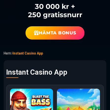
30 000 kr +
250 gratissnurr
HÄMTA BONUS
Hem
Instant Casino App
Instant Casino App