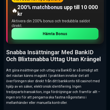
200% matchbonus upp till 10 000
🔥
kr
Aktivera din 200% bonus och tredubbla saldot
direkt.
Hämta Bonus
Snabba Insättningar Med BankID
Och Blixtsnabba Uttag Utan Krångel
Att göra insättningar och uttag via BankID är så smidigt att
det nästan känns magiskt. I praktiken innebär det att
överföringen sker direkt från ditt bankkonto till casinot med
hjälp av en säker, elektronisk identifiering. Ingen
tredjepartstransaktion, inga fördröjningar och framför allt –
ingen oro för att pengarna ska fastna någonstans i
mellanhänder eller manuella kontroller.