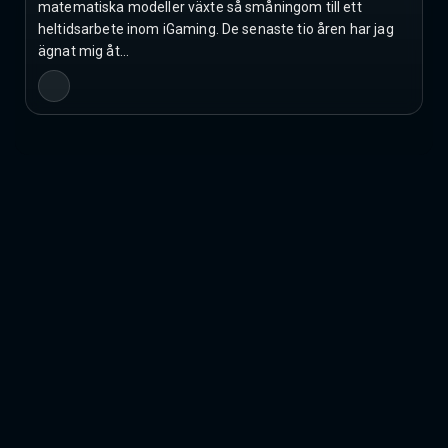
matematiska modeller växte så småningom till ett
heltidsarbete inom iGaming. De senaste tio åren har jag
ägnat mig åt…