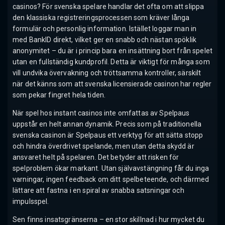
casinos? För svenska spelare handlar det ofta om att slippa
den klassiska registreringsprocessen som kräver långa
formulär och personlig information. Istället loggar man in
med BankID direkt, vilket ger en snabb och nästan spöklik
anonymitet – du är i princip bara en insättning bort från spelet
utan en fullständig kundprofil. Detta är viktigt för många som
vill undvika övervakning och tröttsamma kontroller, särskilt
när det känns som att svenska licensierade casinon har regler
som pekar fingret hela tiden.
När spel hos instant casinos inte omfattas av Spelpaus
uppstår en helt annan dynamik. Precis som på traditionella
svenska casinon är Spelpaus ett verktyg för att sätta stopp
och hindra överdrivet spelande, men utan detta skydd är
ansvaret helt på spelaren. Det betyder att risken för
spelproblem ökar markant. Utan självavstängning får du inga
varningar, ingen feedback om ditt spelbeteende, och därmed
lättare att fastna i en spiral av snabba satsningar och
impulsspel.
Sen finns insatsgränserna – en stor skillnad i hur mycket du