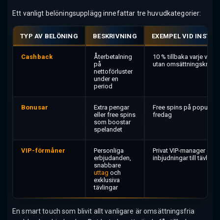
Ett vanligt belöningsupplägg innefattar tre huvudkategorier:
TYP AV BELÖNING
BESKRIVNING
EXEMPEL VID INSTAN
Cashback
Återbetalning
10 % tillbaka varje vecka
på
utan omsättningskrav
nettoförluster
under en
period
Bonusar
Extra pengar
Free spins på populära s
eller free spins
fredag
som boostar
spelandet
VIP-förmåner
Personliga
Privat VIP-manager och
erbjudanden,
inbjudningar till tävlinga
snabbare
uttag
och
exklusiva
tävlingar
En smart touch som blivit allt vanligare är omsättningsfria