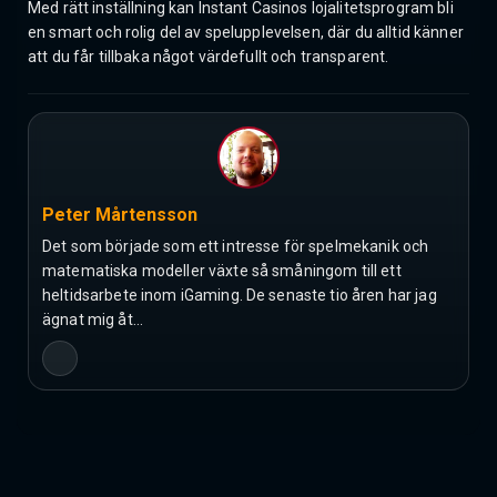
Med rätt inställning kan Instant Casinos lojalitetsprogram bli
en smart och rolig del av spelupplevelsen, där du alltid känner
att du får tillbaka något värdefullt och transparent.
Peter Mårtensson
Det som började som ett intresse för spelmekanik och
matematiska modeller växte så småningom till ett
heltidsarbete inom iGaming. De senaste tio åren har jag
ägnat mig åt…