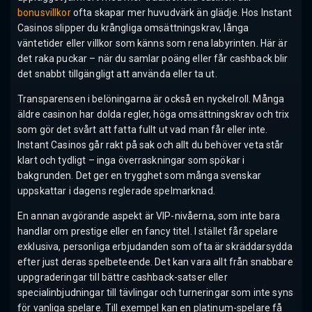
bonusvillkor
ofta skapar mer huvudvärk än glädje. Hos Instant
Casinos slipper du krångliga omsättningskrav, långa
väntetider eller villkor som känns som rena labyrinten. Här är
det raka puckar – när du samlar poäng eller får cashback blir
det snabbt tillgängligt att använda eller ta ut.
Transparensen i belöningarna är också en nyckelroll. Många
äldre casinon har dolda regler, höga omsättningskrav och trix
som gör det svårt att fatta fullt ut vad man får eller inte.
Instant Casinos går rakt på sak och allt du behöver veta står
klart och tydligt – inga överraskningar som spökar i
bakgrunden. Det ger en trygghet som många svenskar
uppskattar i dagens reglerade spelmarknad.
En annan avgörande aspekt är VIP-nivåerna, som inte bara
handlar om prestige eller en fancy titel. I stället får spelare
exklusiva, personliga erbjudanden som ofta är skräddarsydda
efter just deras spelbeteende. Det kan vara allt från snabbare
uppgraderingar till bättre cashback-satser eller
specialinbjudningar till tävlingar och turneringar som inte syns
för vanliga spelare. Till exempel kan en platinum-spelare få