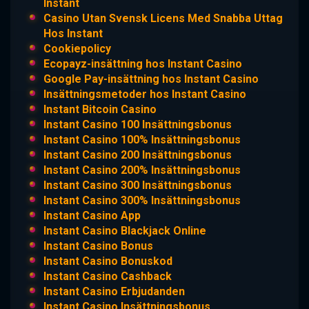
Instant
Casino Utan Svensk Licens Med Snabba Uttag
Hos Instant
Cookiepolicy
Ecopayz-insättning hos Instant Casino
Google Pay-insättning hos Instant Casino
Insättningsmetoder hos Instant Casino
Instant Bitcoin Casino
Instant Casino 100 Insättningsbonus
Instant Casino 100% Insättningsbonus
Instant Casino 200 Insättningsbonus
Instant Casino 200% Insättningsbonus
Instant Casino 300 Insättningsbonus
Instant Casino 300% Insättningsbonus
Instant Casino App
Instant Casino Blackjack Online
Instant Casino Bonus
Instant Casino Bonuskod
Instant Casino Cashback
Instant Casino Erbjudanden
Instant Casino Insättningsbonus