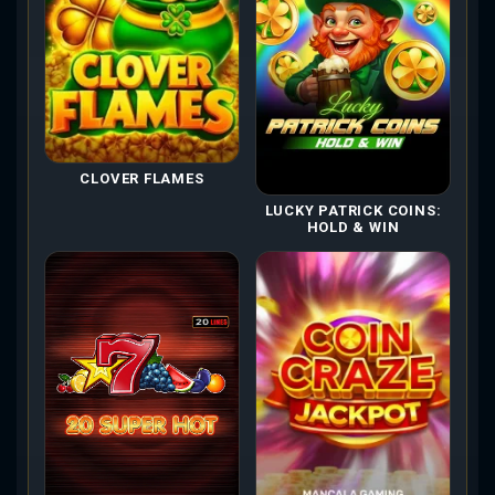
CLOVER FLAMES
LUCKY PATRICK COINS:
HOLD & WIN