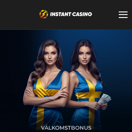
VÄLKOMSTBONUS