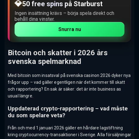
💎
50 free spins på Starburst
Ingen insättning krävs – börja spela direkt och
behåll dina vinster.
Snurra nu
Bitcoin och skatter i 2026 års
svenska spelmarknad
Med bitcoin som insatsval på svenska casinon 2026 dyker nya
frågor upp – vad gäller egentligen när det kommer till skatt
och rapportering? En sak är säker: det är inte business as
usual längre.
Uppdaterad crypto-rapportering – vad måste
du som spelare veta?
Från och med 1 januari 2026 gäller en hårdare lagstiftning
kring cryptocurrency-transaktioner i Sverige. Alla försäljningar