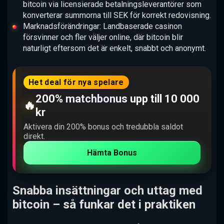
bitcoin via licensierade betalningsleverantörer som
konverterar summorna till SEK för korrekt redovisning.
Marknadsförändringar: Landbaserade casinon
försvinner och fler väljer online, där bitcoin blir
naturligt eftersom det är enkelt, snabbt och anonymt.
Het deal för nya spelare
200% matchbonus upp till 10 000
🔥
kr
Aktivera din 200% bonus och tredubbla saldot
direkt.
Hämta Bonus
Snabba insättningar och uttag med
bitcoin – så funkar det i praktiken