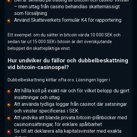
– men uttag från casino behandlas skattemässigt
som försäljning
Använd Skatteverkets formulär K4 för rapportering
Ett exempel: om du sätter in bitcoin värda 10 000 SEK och
sedan tar ut 15 000 SEK i bitcoin är det överskjutande
beloppet din skattepliktiga vinst.
Hur undviker du fällor och dubbelbeskattning
vid bitcoin-casinospel?
Dubbelbeskattning kittlar ofta oro. Lösningen ligger i:
Att hålla koll på exakt när och för vilket belopp du gjort
insättningar och uttag
Att använda tydliga loggar från casinot där satsningar
och vinster specificeras i SEK
Att undvika att blanda privata bitcoin-plånböcker med
casinoinsättningar, för enklare spårbarhet
Se till att deklarera alla kapitalsvinster med exakta