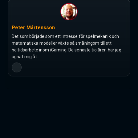
Peter Mårtensson
Det som började som ett intresse för spelmekanik och
matematiska modeller växte så småningom till ett
heltidsarbete inom iGaming. De senaste tio åren har jag
ägnat mig åt…