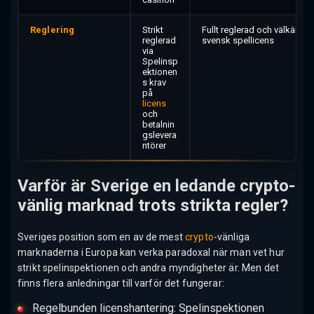
Reglering
Strikt
Fullt reglerad och välkänd 
reglerad
svensk spellicens
via
Spelinsp
ektionen
s krav
på
licens
och
betalnin
gslevera
ntörer
Varför är Sverige en ledande crypto-
vänlig marknad trots strikta regler?
Sveriges position som en av de mest
crypto
-vänliga
marknaderna i Europa kan verka paradoxal när man vet hur
strikt spelinspektionen och andra myndigheter är. Men det
finns flera anledningar till varför det fungerar:
Regelbunden licenshantering: Spelinspektionen