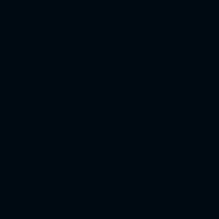
BETALNINGSMETODER