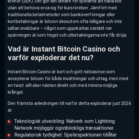
kronor (SEK). Det gör det lättare för spelarna att hålla koll
utan att behöva oroa sig för kursrörelser. Jämfört med
traditionella betalmetoder som banköverföringar eller
kortbetalningar är bitcoin dessutom ofta billigare och inte
sällan snabbare – något som uppskattas särskilt när
spänningen är som högst och utbetalningarna inte får dröja.
Vad är Instant Bitcoin Casino och
varför exploderar det nu?
Instant Bitcoin Casino är kort och gott nätcasinon som
accepterar bitcoin för både insättningar och uttag, men med
en twist: allt sker nästan direkt och med minsta möjliga
krångel.
Den främsta anledningen till varför detta exploderar just 2026
är:
Teknologisk utveckling: Nätverk som Lightning
Network möjliggör ögonblickliga transaktioner.
Regulatorisk tydlighet: Spelinspektionen tillåter