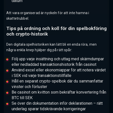
datum
Att vara organiserad är nyckeln för att inte hamna i
skattetrubbel.
Tips på ordning och koll för din spelbokföring
och crypto-historik
Den digitala spelhistoriken kan lätt bli en enda röra, men
några enkla knep hjälper dig på rätt spår:
Följ upp varje insättning och uttag med skärmdumpar
eller nedladdad transaktionshistorik från casinot
Använd excel eller ekonomiappar för att notera värdet
i SEK vid varje transaktionstillfälle
Håll en separat crypto-spelbok där du sammanfattar
vinster och förluster
Be casinot om kvitton som bekräftar konvertering från
BTC till SEK
Se över din dokumentation inför deklarationen – rätt
underlag sparar tidskrävande korrigeringar