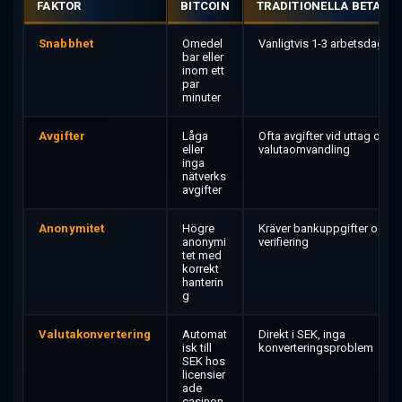
FAKTOR
BITCOIN
TRADITIONELLA BETALM
Snabbhet
Omedel
Vanligtvis 1-3 arbetsdagar
bar eller
inom ett
par
minuter
Avgifter
Låga
Ofta avgifter vid uttag och
eller
valutaomvandling
inga
nätverks
avgifter
Anonymitet
Högre
Kräver bankuppgifter och
anonymi
verifiering
tet med
korrekt
hanterin
g
Valutakonvertering
Automat
Direkt i SEK, inga
isk till
konverteringsproblem
SEK hos
licensier
ade
casinon