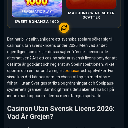
MAHJONG WINS SUPER
SCATTER
SWEET BONANZA 1000
Det har blivit allt vanligare att svenska spelare söker sig till
casinon utan svensk licens under 2026. Men vad är det
egentligen som skiljer dessa sajter från de licensierade
alternativen? Att ett casino saknar svensk licens betyder att
det inte är godkänt och reglerat av Spelinspektionen, vilket
öppnar dörren för andra regler,
bonusar
och spelvillkor. För
vissa kan det kännas som en chans att spela med större
frihet – utan Sveriges strikta begränsningar och Spelpaus-
systemets gränser. Samtidigt finns det saker att ha koll på
innan man hoppar in i denna mer otämjda spelvärld.
Casinon Utan Svensk Licens 2026:
Vad Är Grejen?