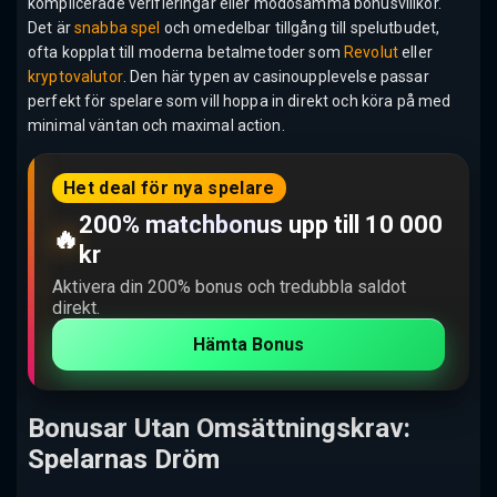
komplicerade verifieringar eller mödosamma bonusvillkor.
Det är
snabba
spel
och omedelbar tillgång till spelutbudet,
ofta kopplat till moderna betalmetoder som
Revolut
eller
kryptovalutor
. Den här typen av casinoupplevelse passar
perfekt för spelare som vill hoppa in direkt och köra på med
minimal väntan och maximal action.
Het deal för nya spelare
200% matchbonus upp till 10 000
🔥
kr
Aktivera din 200% bonus och tredubbla saldot
direkt.
Hämta Bonus
Bonusar Utan Omsättningskrav:
Spelarnas Dröm