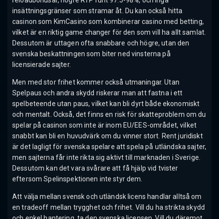
reloadbonusar, högre RTP runt 97.5-98%, och inga
insättningsgränser som stramar åt. Du kan också hitta
casinon som KimCasino som kombinerar casino med betting,
vilket är en riktig game changer för den som vill ha allt samlat.
Dessutom är uttagen ofta snabbare och högre, utan den
svenska beskattningen som biter ned vinsterna på
licensierade sajter.
Men med stor frihet kommer också utmaningar. Utan
Spelpaus och andra skydd riskerar man att fastna i ett
spelbeteende utan paus, vilket kan bli dyrt både ekonomiskt
och mentalt. Också, det finns en risk för skatteproblem om du
spelar på casinon som inte är inom EU/EES-området, vilket
snabbt kan bli en huvudvärk om du vinner stort. Rent juridiskt
är det lagligt för svenska spelare att spela på utländska sajter,
men sajterna får inte rikta sig aktivt till marknaden i Sverige.
Dessutom kan det vara svårare att få hjälp vid tvister
eftersom Spelinspektionen inte styr dem.
Att välja mellan svensk och utländsk licens handlar alltså om
en tradeoff mellan trygghet och frihet. Vill du ha strikta skydd
och enkel hantering, ta den svenska licensen. Vill du däremot