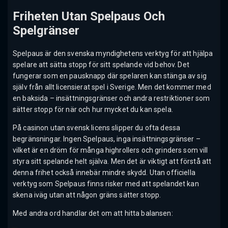
Friheten Utan Spelpaus Och
Spelgränser
Spelpaus är den svenska myndighetens verktyg för att hjälpa
spelare att sätta stopp för sitt spelande vid behov. Det
fungerar som en pausknapp där spelaren kan stänga av sig
själv från allt licensierat spel i Sverige. Men det kommer med
en baksida – insättningsgränser och andra restriktioner som
sätter stopp för när och hur mycket du kan spela.
På casinon utan svensk licens slipper du ofta dessa
begränsningar. Ingen Spelpaus, inga insättningsgränser –
vilket är en dröm för många highrollers och grinders som vill
styra sitt spelande helt själva. Men det är viktigt att förstå att
denna frihet också innebär mindre skydd. Utan officiella
verktyg som Spelpaus finns risker med att spelandet kan
skena iväg utan att någon gräns sätter stopp.
Med andra ord handlar det om att hitta balansen: