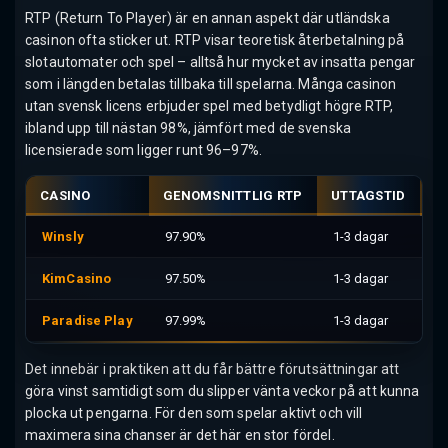
RTP (Return To Player) är en annan aspekt där utländska
casinon ofta sticker ut. RTP visar teoretisk återbetalning på
slotautomater och spel – alltså hur mycket av insatta pengar
som i längden betalas tillbaka till spelarna. Många casinon
utan svensk licens erbjuder spel med betydligt högre RTP,
ibland upp till nästan 98%, jämfört med de svenska
licensierade som ligger runt 96–97%.
CASINO
GENOMSNITTLIG RTP
UTTAGSTID
B
Winsly
97.90%
1-3 dagar
R
KimCasino
97.50%
1-3 dagar
Mi
Paradise Play
97.99%
1-3 dagar
Re
Det innebär i praktiken att du får bättre förutsättningar att
göra vinst samtidigt som du slipper vänta veckor på att kunna
plocka ut pengarna. För den som spelar aktivt och vill
maximera sina chanser är det här en stor fördel.