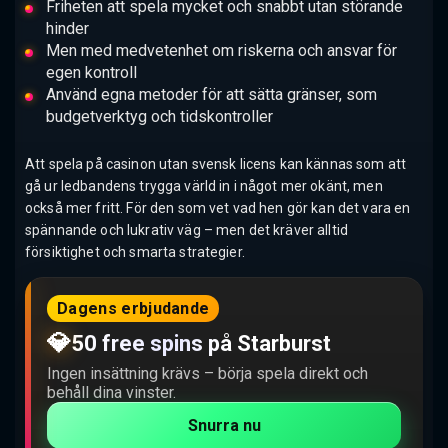
Friheten att spela mycket och snabbt utan störande
hinder
Men med medvetenhet om riskerna och ansvar för
egen kontroll
Använd egna metoder för att sätta gränser, som
budgetverktyg och tidskontroller
Att spela på casinon utan svensk licens kan kännas som att
gå ur ledbandens trygga värld in i något mer okänt, men
också mer fritt. För den som vet vad hen gör kan det vara en
spännande och lukrativ väg – men det kräver alltid
försiktighet och smarta strategier.
Dagens erbjudande
💎
50 free spins på Starburst
Ingen insättning krävs – börja spela direkt och
behåll dina vinster.
Snurra nu