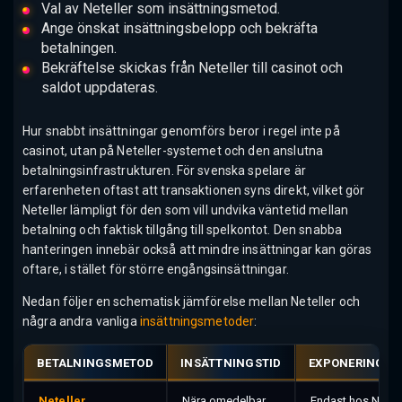
Val av Neteller som insättningsmetod.
Ange önskat insättningsbelopp och bekräfta
betalningen.
Bekräftelse skickas från Neteller till casinot och
saldot uppdateras.
Hur snabbt insättningar genomförs beror i regel inte på
casinot, utan på Neteller-systemet och den anslutna
betalningsinfrastrukturen. För svenska spelare är
erfarenheten oftast att transaktionen syns direkt, vilket gör
Neteller lämpligt för den som vill undvika väntetid mellan
betalning och faktisk tillgång till spelkontot. Den snabba
hanteringen innebär också att mindre insättningar kan göras
oftare, i stället för större engångsinsättningar.
Nedan följer en schematisk jämförelse mellan Neteller och
några andra vanliga
insättningsmetoder
:
BETALNINGSMETOD
INSÄTTNINGSTID
EXPONERING A
Neteller
Nära omedelbar
Endast hos Netell