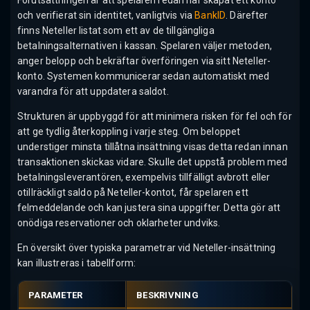
och verifierat sin identitet, vanligtvis via
BankID
. Därefter
finns Neteller listat som ett av de tillgängliga
betalningsalternativen i kassan. Spelaren väljer metoden,
anger belopp och bekräftar överföringen via sitt Neteller-
konto. Systemen kommunicerar sedan automatiskt med
varandra för att uppdatera saldot.
Strukturen är uppbyggd för att minimera risken för fel och för
att ge tydlig återkoppling i varje steg. Om beloppet
understiger minsta tillåtna insättning visas detta redan innan
transaktionen skickas vidare. Skulle det uppstå problem med
betalningsleverantören, exempelvis tillfälligt avbrott eller
otillräckligt saldo på Neteller-kontot, får spelaren ett
felmeddelande och kan justera sina uppgifter. Detta gör att
onödiga reservationer och oklarheter undviks.
En översikt över typiska parametrar vid Neteller-insättning
kan illustreras i tabellform:
PARAMETER
BESKRIVNING