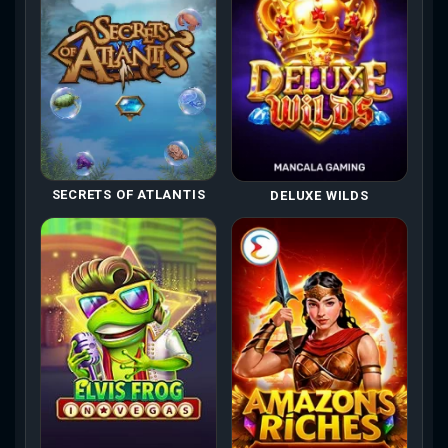
SECRETS OF ATLANTIS
DELUXE WILDS