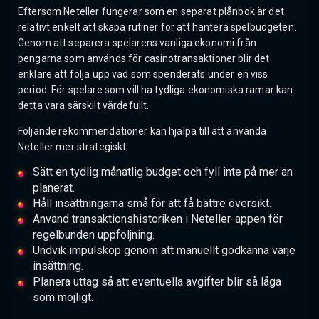
Eftersom Neteller fungerar som en separat plånbok är det
relativt enkelt att skapa rutiner för att hantera spelbudgeten.
Genom att separera spelarens vanliga ekonomi från
pengarna som används för casinotransaktioner blir det
enklare att följa upp vad som spenderats under en viss
period. För spelare som vill ha tydliga ekonomiska ramar kan
detta vara särskilt värdefullt.
Följande rekommendationer kan hjälpa till att använda
Neteller mer strategiskt:
Sätt en tydlig månatlig budget och fyll inte på mer än
planerat.
Håll insättningarna små för att få bättre översikt.
Använd transaktionshistoriken i Neteller-appen för
regelbunden uppföljning.
Undvik impulsköp genom att manuellt godkänna varje
insättning.
Planera uttag så att eventuella avgifter blir så låga
som möjligt.