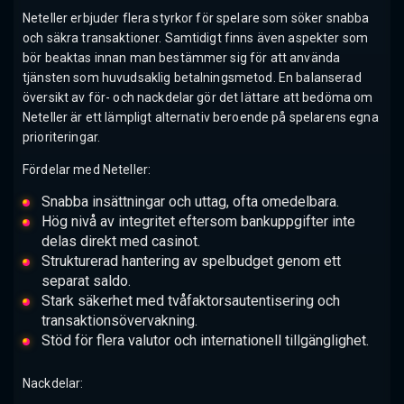
Neteller erbjuder flera styrkor för spelare som söker snabba
och säkra transaktioner. Samtidigt finns även aspekter som
bör beaktas innan man bestämmer sig för att använda
tjänsten som huvudsaklig betalningsmetod. En balanserad
översikt av för- och nackdelar gör det lättare att bedöma om
Neteller är ett lämpligt alternativ beroende på spelarens egna
prioriteringar.
Fördelar med Neteller:
Snabba insättningar och uttag, ofta omedelbara.
Hög nivå av integritet eftersom bankuppgifter inte
delas direkt med casinot.
Strukturerad hantering av spelbudget genom ett
separat saldo.
Stark säkerhet med tvåfaktorsautentisering och
transaktionsövervakning.
Stöd för flera valutor och internationell tillgänglighet.
Nackdelar: