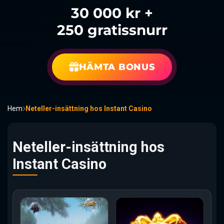
30 000 kr +
250 gratissnurr
HÄMTA BONUS
Hem
Neteller-insättning hos Instant Casino
Neteller-insättning hos
Instant Casino