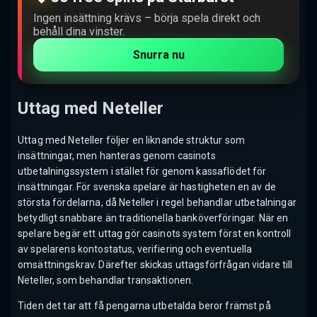
Ingen insättning krävs – börja spela direkt och
behåll dina vinster.
Snurra nu
Uttag med Neteller
Uttag med Neteller följer en liknande struktur som
insättningar, men hanteras genom casinots
utbetalningssystem i stället för genom kassaflödet för
insättningar. För svenska spelare är hastigheten en av de
största fördelarna, då Neteller i regel behandlar utbetalningar
betydligt snabbare än traditionella banköverföringar. När en
spelare begär ett uttag gör casinots system först en kontroll
av spelarens kontostatus, verifiering och eventuella
omsättningskrav. Därefter skickas uttagsförfrågan vidare till
Neteller, som behandlar transaktionen.
Tiden det tar att få pengarna utbetalda beror främst på