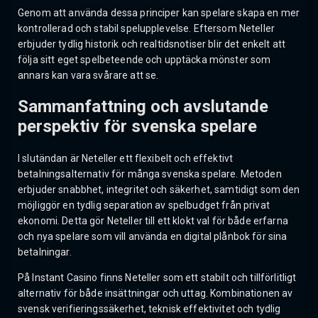
Genom att använda dessa principer kan spelare skapa en mer
kontrollerad och stabil spelupplevelse. Eftersom Neteller
erbjuder tydlig historik och realtidsnotiser blir det enkelt att
följa sitt eget spelbeteende och upptäcka mönster som
annars kan vara svårare att se.
Sammanfattning och avslutande
perspektiv för svenska spelare
I slutändan är Neteller ett flexibelt och effektivt
betalningsalternativ för många svenska spelare. Metoden
erbjuder snabbhet, integritet och säkerhet, samtidigt som den
möjliggör en tydlig separation av spelbudget från privat
ekonomi. Detta gör Neteller till ett klokt val för både erfarna
och nya spelare som vill använda en digital plånbok för sina
betalningar.
På Instant Casino finns Neteller som ett stabilt och tillförlitligt
alternativ för både insättningar och uttag. Kombinationen av
svensk verifieringssäkerhet, teknisk effektivitet och tydlig